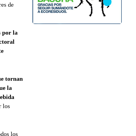
res de
 por la
ctoral
te
ue tornan
ue la
debida
r los
odos los