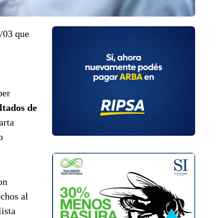
1/03 que
ber
ltados de
arta
o
on
echos al
ista