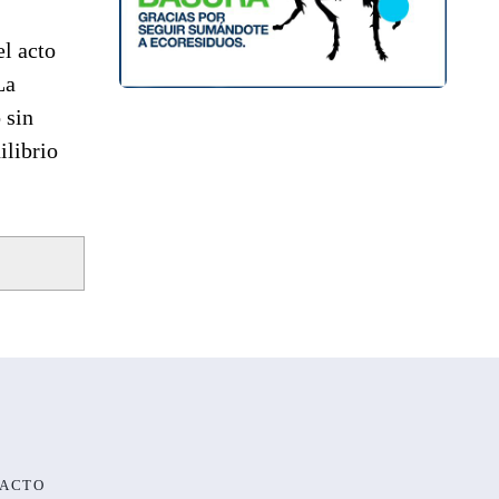
el acto
La
 sin
ilibrio
ACTO