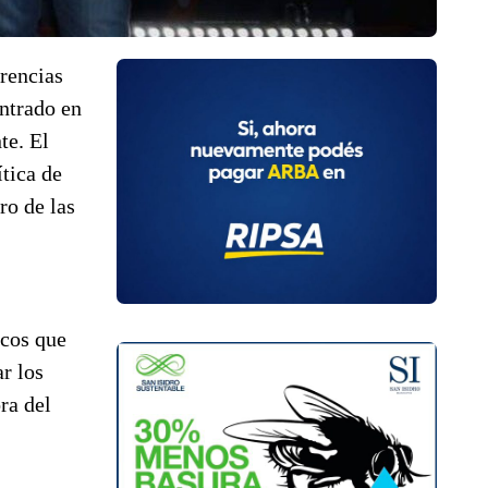
erencias
entrado en
te. El
ítica de
ro de las
icos que
r los
ra del