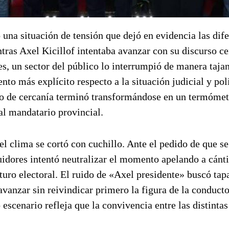
ó una situación de tensión que dejó en evidencia las dif
tras Axel Kicillof intentaba avanzar con su discurso c
les, un sector del público lo interrumpió de manera tajan
to más explícito respecto a la situación judicial y pol
o de cercanía terminó transformándose en un termómet
al mandatario provincial.
el clima se cortó con cuchillo. Ante el pedido de que se
idores intentó neutralizar el momento apelando a cánt
turo electoral. El ruido de «Axel presidente» buscó tapa
vanzar sin reivindicar primero la figura de la conducto
scenario refleja que la convivencia entre las distintas