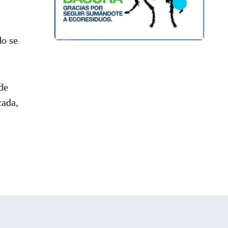
do se
de
cada,