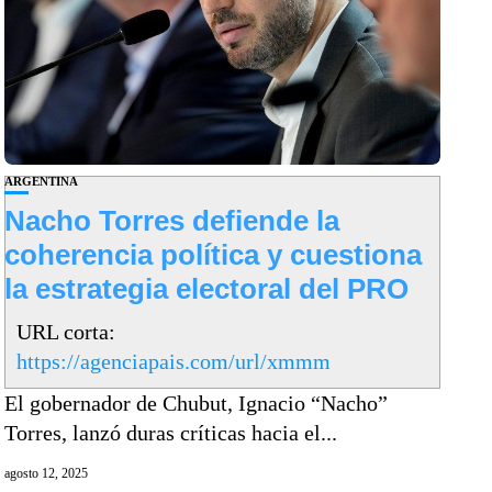
ARGENTINA
Nacho Torres defiende la
coherencia política y cuestiona
la estrategia electoral del PRO
URL corta:
https://agenciapais.com/url/xmmm
El gobernador de Chubut, Ignacio “Nacho”
Torres, lanzó duras críticas hacia el...
agosto 12, 2025