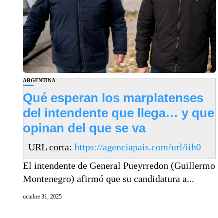
ARGENTINA
Qué esperan los marplatenses
del intendente que llega… y que
opinan del que se va
URL corta:
https://agenciapais.com/url/iih0
El intendente de General Pueyrredon (Guillermo
Montenegro) afirmó que su candidatura a...
octubre 31, 2025