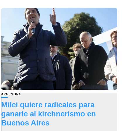
ARGENTINA
Milei quiere radicales para
ganarle al kirchnerismo en
Buenos Aires