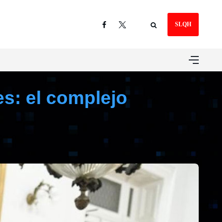
SLQH
es: el complejo