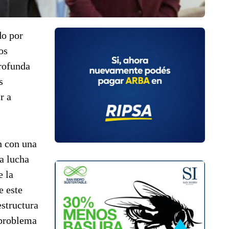
do por
os
profunda
s
r a
n con una
a lucha
e la
e este
estructura
 problema