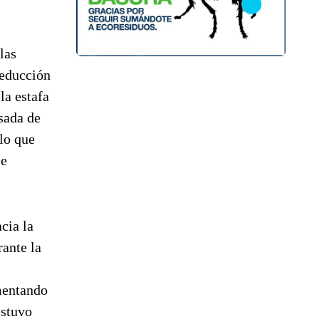
las
reducción
la estafa
sada de
lo que
 e
cia la
rante la
umentando
estuvo