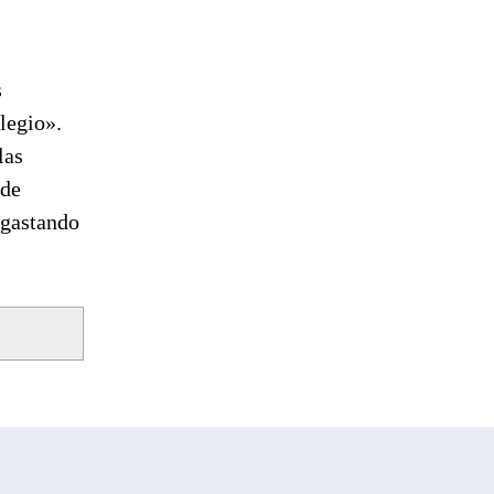
s
ilegio».
las
 de
sgastando