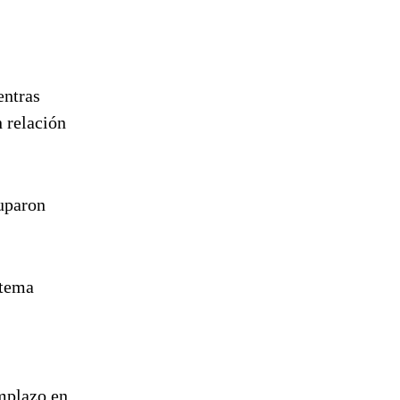
entras
 relación
cuparon
stema
emplazo en