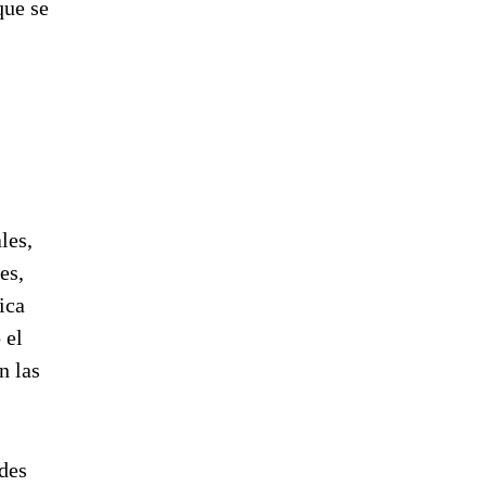
que se
les,
es,
ica
 el
n las
edes