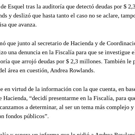
de Esquel tras la auditoría que detectó deudas por $ 2,
nds y deslizó que hasta tanto el caso no se aclare, tam
sa que avanza.
mó que junto al secretario de Hacienda y de Coordinaci
izo una denuncia en la Fiscalía para que se investigue 
toría que arrojó deudas por $ 2,3 millones. También le p
 del área en cuestión, Andrea Rowlands.
e en virtud de la información con la que cuenta, en base
e Hacienda, “decidí presentarme en la Fiscalía, para qu
lcanzamos a determinar, al ser un tema más complejo y
on fondos públicos”.
alía y espera un informe que le pidió a Andrea Rowland