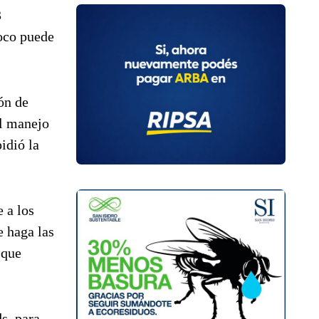
3
poco puede
ón de
el manejo
idió la
 a los
e haga las
 que
s, para