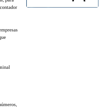
 contador
 empresas
que
minal
 números,