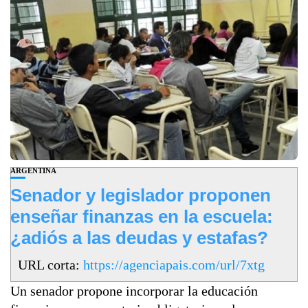
ARGENTINA
Senador y legislador proponen
enseñar finanzas en la escuela:
¿adiós a las deudas y estafas?
URL corta:
https://agenciapais.com/url/7xtg
Un senador propone incorporar la educación