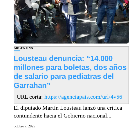
ARGENTINA
Lousteau denuncia: “14.000
millones para boletas, dos años
de salario para pediatras del
Garrahan”
URL corta:
https://agenciapais.com/url/4v56
El diputado Martín Lousteau lanzó una crítica
contundente hacia el Gobierno nacional...
octubre 7, 2025