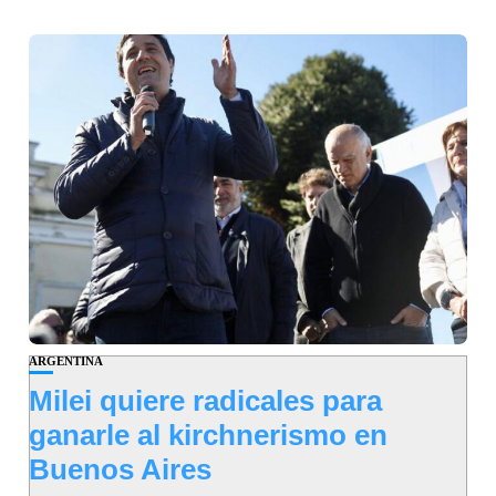
ARGENTINA
Milei quiere radicales para
ganarle al kirchnerismo en
Buenos Aires