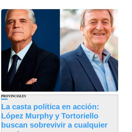
PROVINCIALES
La casta política en acción:
López Murphy y Tortoriello
buscan sobrevivir a cualquier