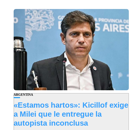
ARGENTINA
«Estamos hartos»: Kicillof exige
a Milei que le entregue la
autopista inconclusa