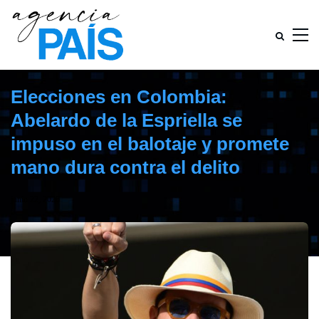
Elecciones en Colombia:
Abelardo de la Espriella se
impuso en el balotaje y promete
mano dura contra el delito
junio 22, 2026