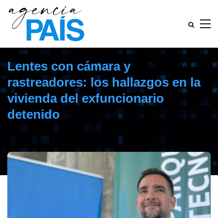
Lentes con cámara y
rastreadores: los hallazgos en la
vivienda del exfuncionario
detenido
junio 3, 2026