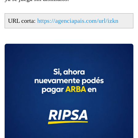
URL corta:
https://agenciapais.com/url/izkn