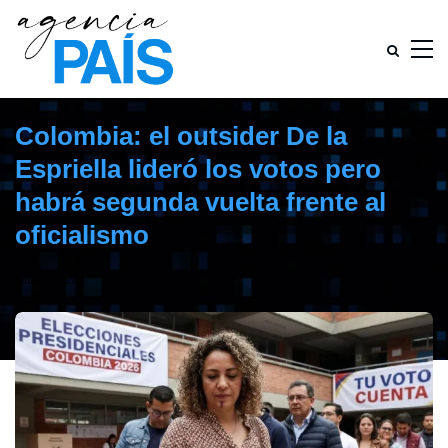
Colombia: el outsider De la
Espriella lideró los votos pero
habrá segunda vuelta frente al
oficialismo
junio 1, 2026