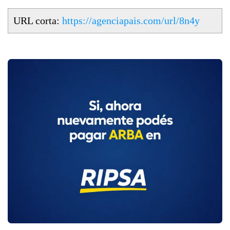
URL corta:
https://agenciapais.com/url/8n4y