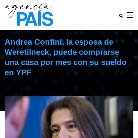
Andrea Confini, la esposa de
Weretilneck, puede comprarse
una casa por mes con su sueldo
en YPF
marzo 5, 2026