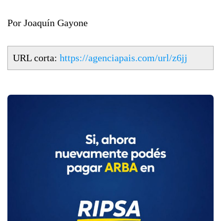
Por Joaquín Gayone
URL corta:
https://agenciapais.com/url/z6jj