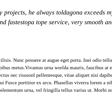
y projects, he always toldagona exceeds m
and fastestopa tope service, very smooth a
lisis. Nunc posuere at augue eget porta. Inei odio tellu
pibus metus.Vivamus urna worlda mauris, faucibus at e
tus nec risusonl pellentesque, vitae aliquet nisi dapib
ui Fusce porttitor ex arcu. Phasellus viverra lorem a ni
elementum urna, vel fringilla tellus varius ut. Morbi no