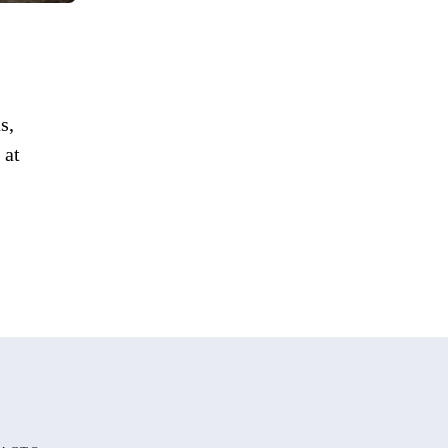
s,
 at