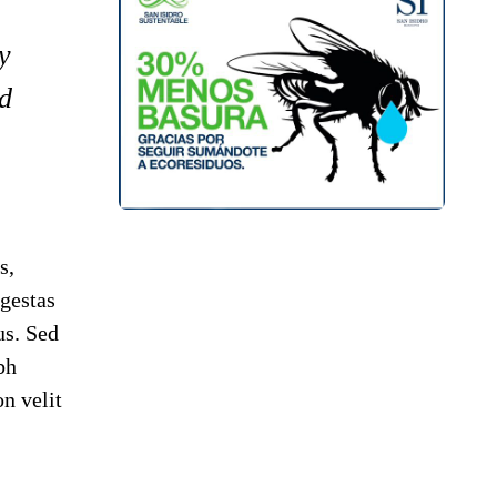
y
nd
s,
gestas
us. Sed
bh
n velit