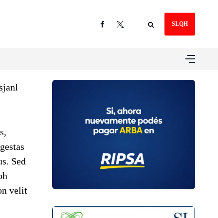
SLQH
sjanl
s,
gestas
us. Sed
bh
n velit