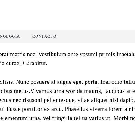
NOLOGÍA
CONTACTO
erat mattis nec. Vestibulum ante ypsumi primis inaetah
ia curae; Curabitur.
lisis. Nunc posuere at augue eget porta. Inei odio tellu
pibus metus.Vivamus urna worlda mauris, faucibus at e
tus nec risusonl pellentesque, vitae aliquet nisi dapib
ui Fusce porttitor ex arcu. Phasellus viverra lorem a ni
elementum urna, vel fringilla tellus varius ut. Morbi no