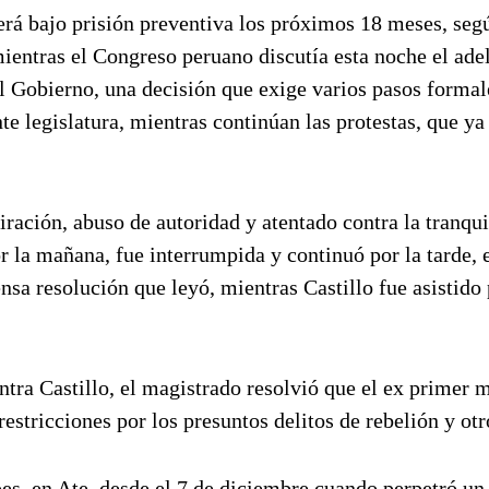
erá bajo prisión preventiva los próximos 18 meses, seg
ientras el Congreso peruano discutía esta noche el ade
el Gobierno, una decisión que exige varios pasos formal
te legislatura, mientras continúan las protestas, que y
iración, abuso de autoridad y atentado contra la tranqu
 la mañana, fue interrumpida y continuó por la tarde, e
sa resolución que leyó, mientras Castillo fue asistido
tra Castillo, el magistrado resolvió que el ex primer m
stricciones por los presuntos delitos de rebelión y otr
oes, en Ate, desde el 7 de diciembre cuando perpetró un