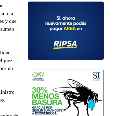
ún
lanto a
es y que
a suman
ilidad
l juez
 por un
inistro
os.
 golpe de