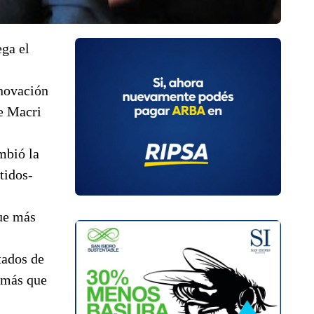
ega el
enovación
de Macri
mbió la
tidos-
que más
tados de
n más que