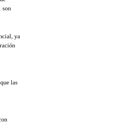
1 son
ncial, ya
tración
 que las
con