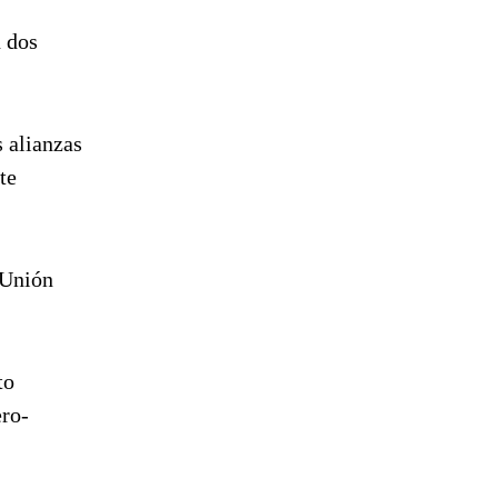
n dos
 alianzas
te
 Unión
to
ero-