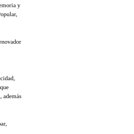
Memoria y
opular,
Renovador
icidad,
 que
a, además
ar,