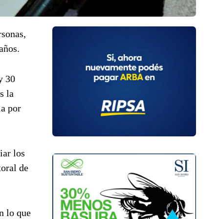
rsonas,
años.
y 30
s la
ia por
iar los
toral de
n lo que