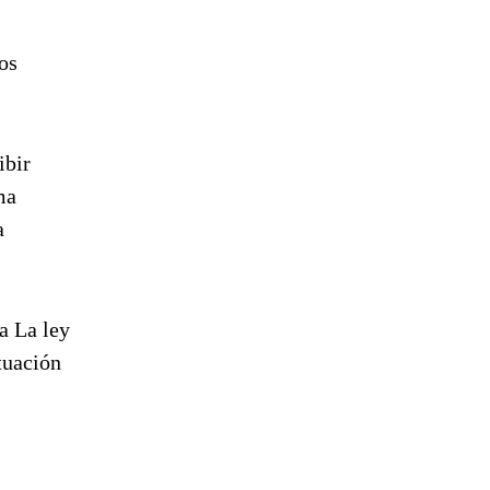
os
ibir
ma
a
a La ley
tuación