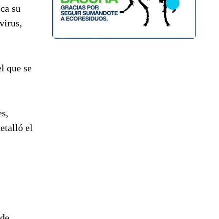
ica su
virus,
el que se
es,
etalló el
 de