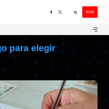
SLQH
o para elegir