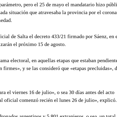
 parámetro, pero el 25 de mayo el mandatario hizo públ
ada situación que atravesaba la provincia por el corona
medad.
ficial de Salta el decreto 433/21 firmado por Sáenz, en 
lizarán el próximo 15 de agosto.
ma electoral, en aquellas etapas que estaban pendient
firmes», y se las consideró que «etapas precluidas», d
ra el viernes 16 de julio», o sea 30 días antes del acto
l oficial comenzó recién el lunes 26 de julio», explicó.
ronados argentinos y 5.801 extranjeros, o sea, un total