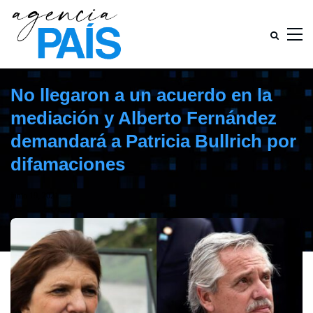
No llegaron a un acuerdo en la
mediación y Alberto Fernández
demandará a Patricia Bullrich por
difamaciones
junio 19, 2021