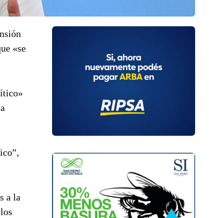
ensión
que «se
ítico»
la
ico”,
s a la
 los