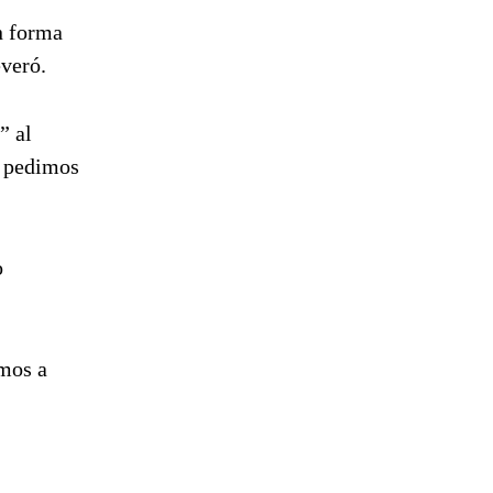
n forma
everó.
” al
s pedimos
o
amos a