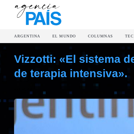
ARGENTINA
EL MUNDO
COLUMNAS
TEC
Vizzotti: «El sistema 
de terapia intensiva».
abril 14, 2021