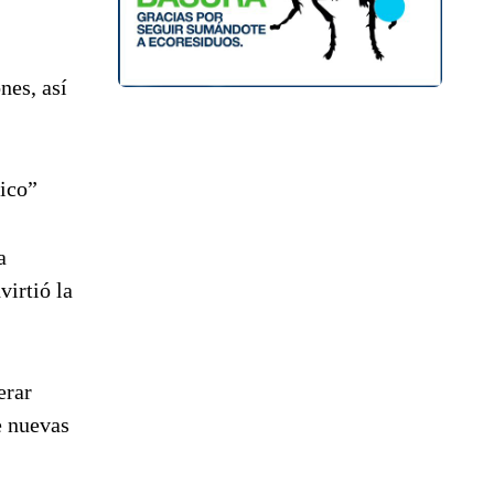
nes, así
ico”
a
virtió la
erar
e nuevas