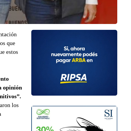
ntación
dos que
ue estos
ento
a opinión
nitivos”.
aron los
a