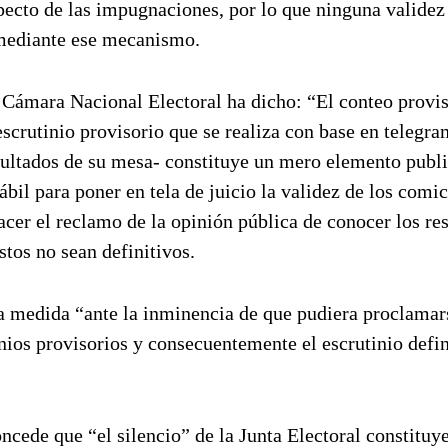
especto de las impugnaciones, por lo que ninguna validez
 mediante ese mecanismo.
a Cámara Nacional Electoral ha dicho: “El conteo provi
scrutinio provisorio que se realiza con base en telegra
sultados de su mesa- constituye un mero elemento publi
ábil para poner en tela de juicio la validez de los comi
facer el reclamo de la opinión pública de conocer los re
tos no sean definitivos.
la medida “ante la inminencia de que pudiera proclamar
inios provisorios y consecuentemente el escrutinio defin
ncede que “el silencio” de la Junta Electoral constituy