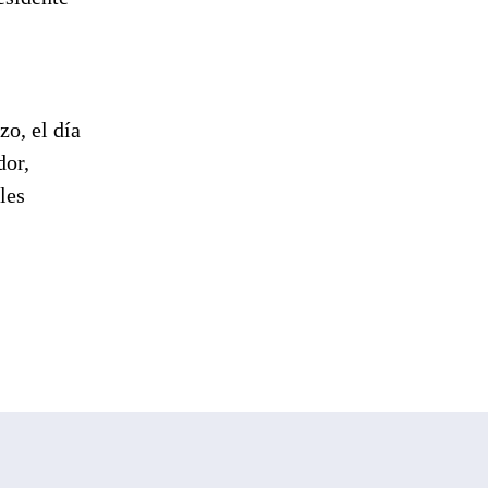
o, el día
dor,
les