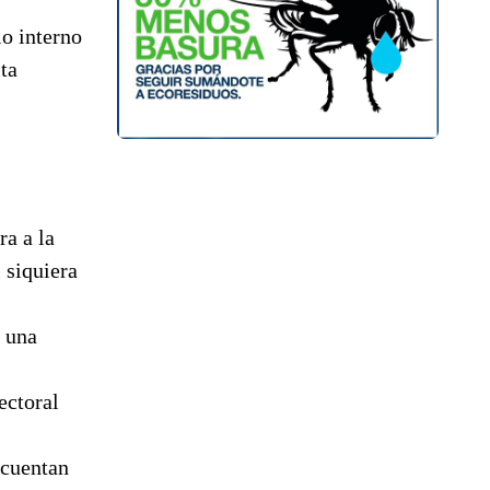
io interno
ta
ra a la
 siquiera
s una
ectoral
 cuentan