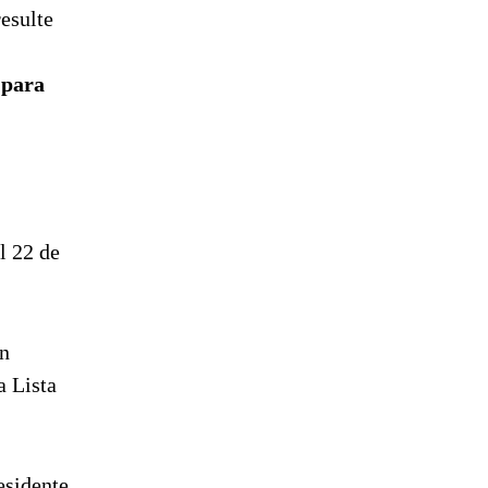
resulte
 para
l 22 de
on
a Lista
esidente