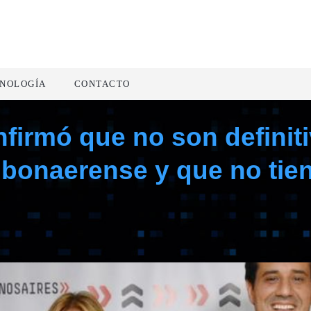
NOLOGÍA
CONTACTO
nfirmó que no son definit
R bonaerense y que no tie