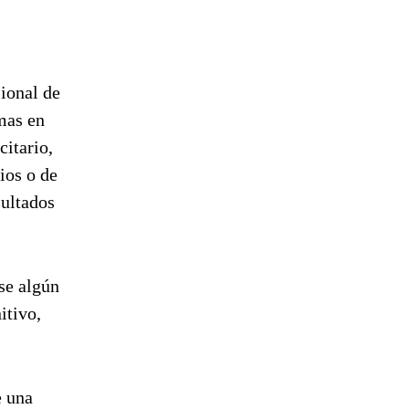
sional de
mas en
citario,
cios o de
sultados
se algún
itivo,
e una