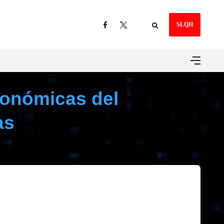
SLQH
conómicas del
as