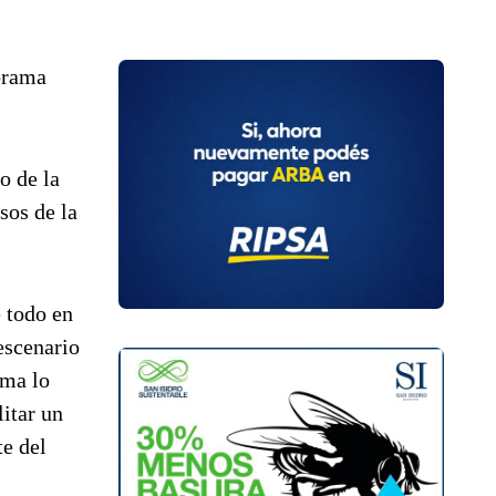
orama
o de la
sos de la
e todo en
escenario
uma lo
itar un
te del