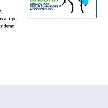
A
s al tipo
nsideran