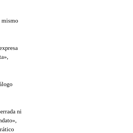
él mismo
 expresa
ta»,
álogo
errada ni
ndato»,
rático