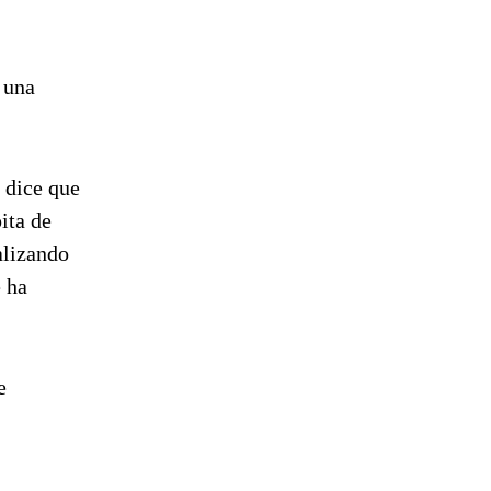
 una
 dice que
ita de
alizando
e ha
e