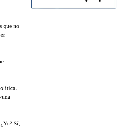
os que no
ber
ue
olítica.
 «una
 ¿Yo? Sí,