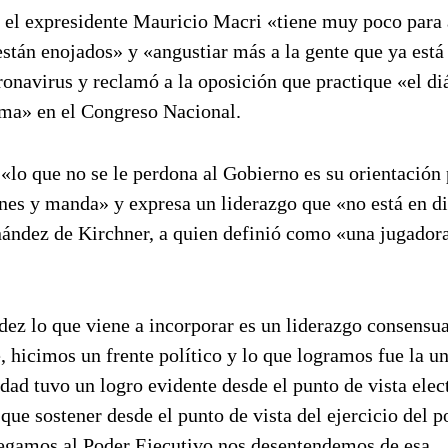
e el expresidente Mauricio Macri «tiene muy poco para
están enojados» y «angustiar más a la gente que ya está
ronavirus y reclamó a la oposición que practique «el di
ama» en el Congreso Nacional.
«lo que no se le perdona al Gobierno es su orientación 
nes y manda» y expresa un liderazgo que «no está en d
ernández de Kirchner, a quien definió como «una jugador
dez lo que viene a incorporar es un liderazgo consensua
, hicimos un frente político y lo que logramos fue la u
idad tuvo un logro evidente desde el punto de vista elec
ue sostener desde el punto de vista del ejercicio del p
legamos al Poder Ejecutivo nos desentendemos de esa