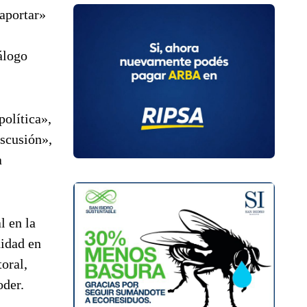
 aportar»
álogo
política»,
iscusión»,
a
l en la
nidad en
toral,
oder.