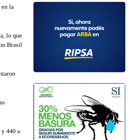
 en la
a, lo que
on Brasil
ntaron
no
 y 440 a