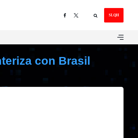
SLQH
teriza con Brasil