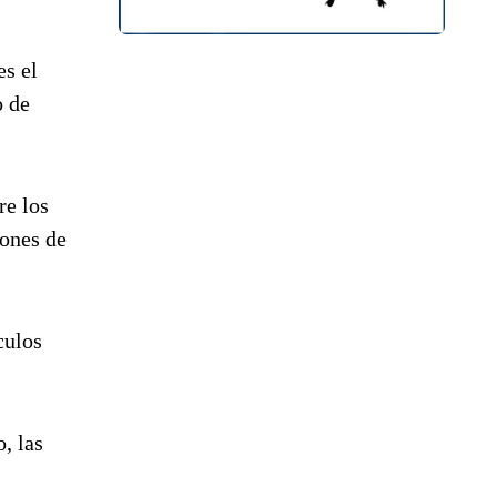
es el
o de
re los
iones de
culos
, las