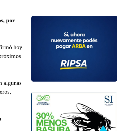
s, por
afirmó hoy
 próximos
n algunas
eros,
a