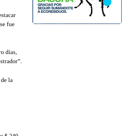
estacar
se fue
o días,
strador”.
 de la
 o $ 240