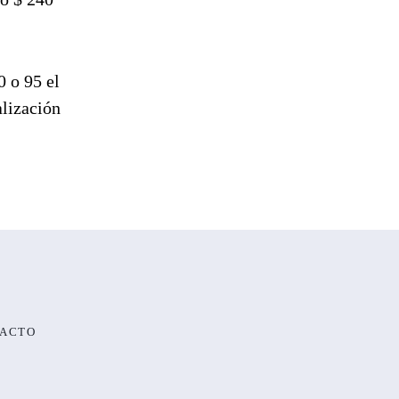
0 o 95 el
alización
ACTO