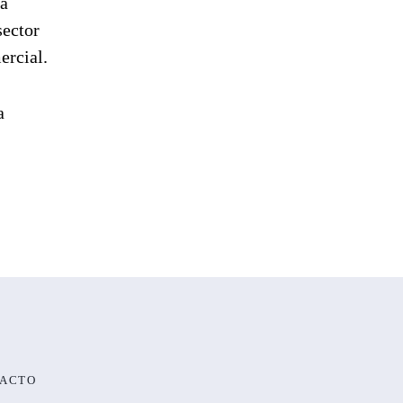
ca
sector
ercial.
a
ACTO