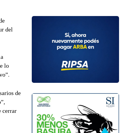
de
ur del
la
e lo
vo”.
sarios de
o”,
 cerrar