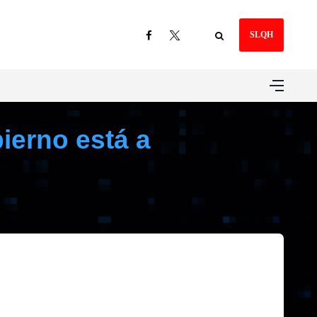
SLQH
bierno está a