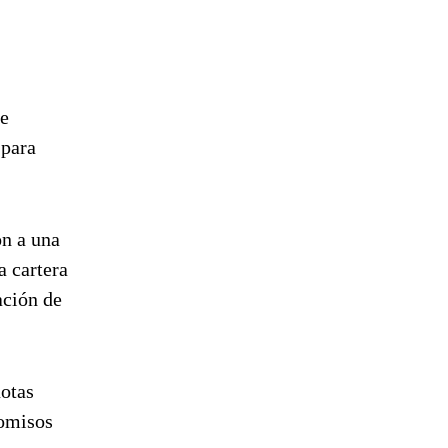
de
 para
n a una
a cartera
ación de
otas
romisos