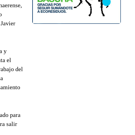
naerense,
o
 Javier
a y
ta el
rabajo del
 a
ciamiento
sado para
ra salir