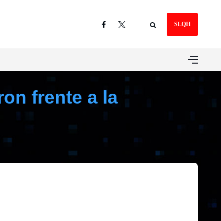
SLQH
on frente a la