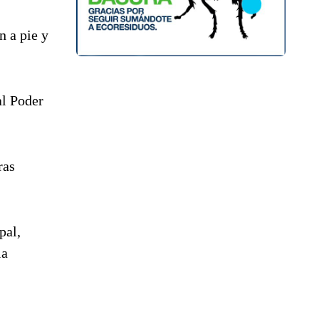
n a pie y
al Poder
ras
pal,
la