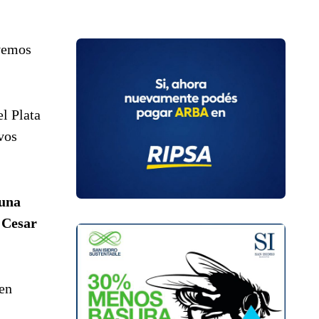
 vemos
l Plata
vos
 una
ó
Cesar
nen