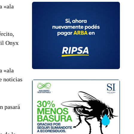
a «ala
rcito,
vil Onyx
a «ala
e noticias
en pasará