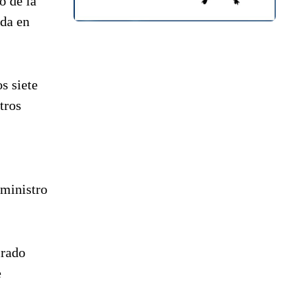
o de la
ida en
s siete
tros
(ministro
irado
e