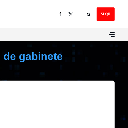
SLQH
 de gabinete