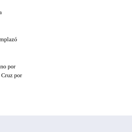
a
emplazó
nno por
s Cruz por