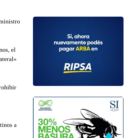
ministro
nos, el
ateral»
rohibir
e
tinos a