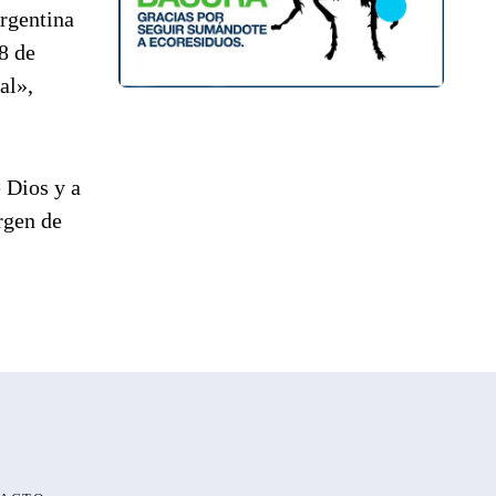
Argentina
8 de
al»,
e Dios y a
rgen de