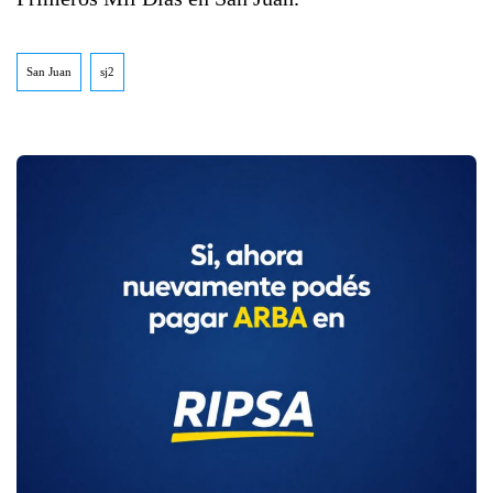
San Juan
sj2