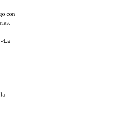
ogo con
rias.
: «La
«la