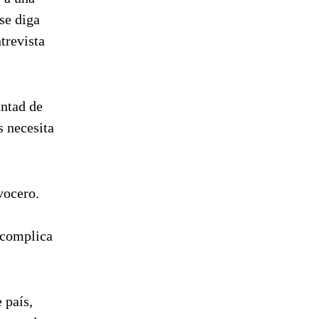
se diga
trevista
ntad de
s necesita
vocero.
 complica
 país,