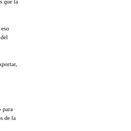
s que la
 eso
 del
xportar,
» para
s de la