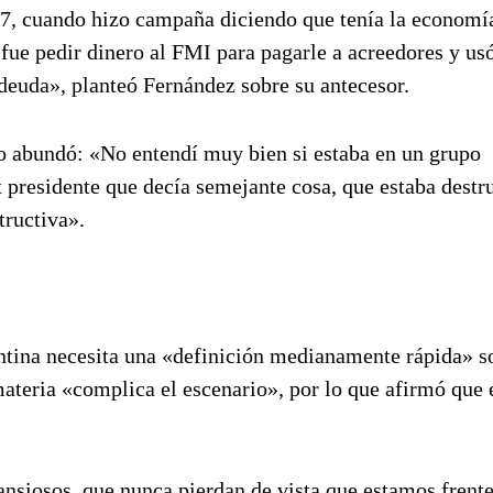
017, cuando hizo campaña diciendo que tenía la economí
fue pedir dinero al FMI para pagarle a acreedores y usó
deuda», planteó Fernández sobre su antecesor.
io abundó: «No entendí muy bien si estaba en un grupo
x presidente que decía semejante cosa, que estaba destr
tructiva».
ntina necesita una «definición medianamente rápida» s
ateria «complica el escenario», por lo que afirmó que 
ansiosos, que nunca pierdan de vista que estamos frente