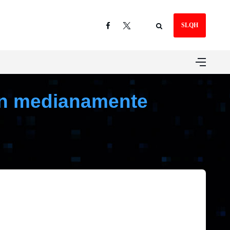
SLQH
ón medianamente