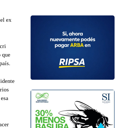
del ex
cri
o que
país.
sidente
rios
 esa
acer