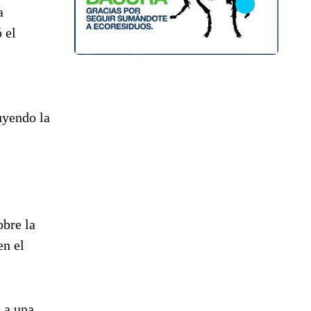
a
 el
uyendo la
obre la
en el
 a una