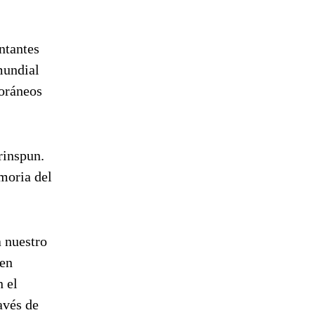
ntantes
mundial
poráneos
rinspun.
moria del
a nuestro
 en
 el
ravés de