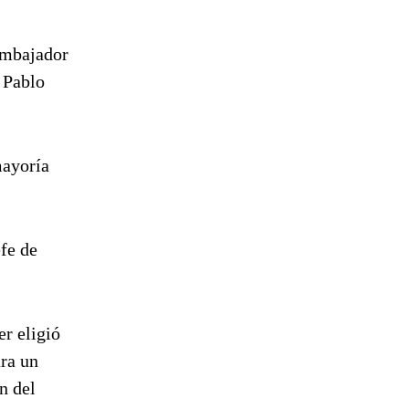
 embajador
n Pablo
mayoría
efe de
er eligió
ara un
n del