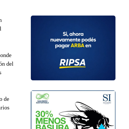
n
l
donde
ón del
s
o de
arios