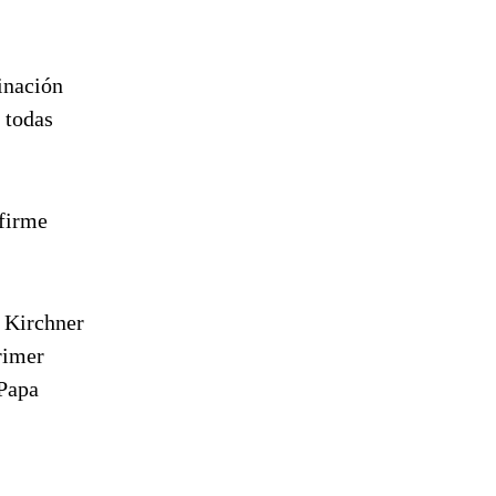
inación
 todas
 firme
e Kirchner
primer
 Papa