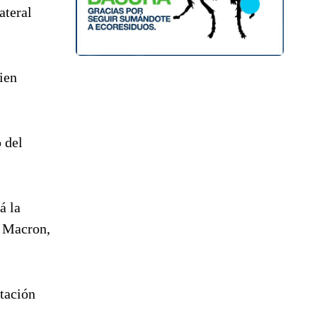
ateral
ien
 del
á la
l Macron,
itación