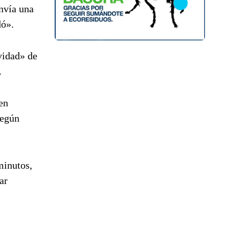
envía una
dó».
vidad» de
.
en
según
minutos,
ar