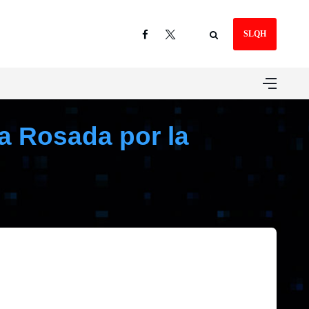
SLQH
sa Rosada por la