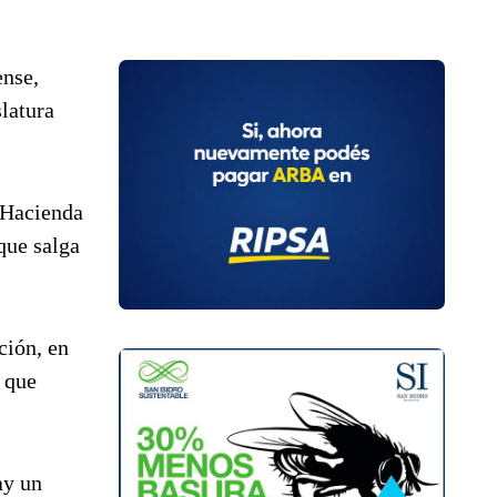
ense,
slatura
 Hacienda
que salga
ción, en
s que
ay un