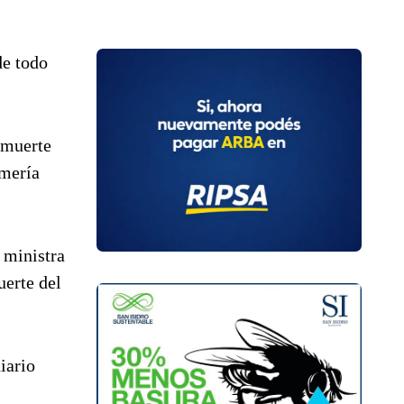
de todo
 muerte
rmería
 ministra
uerte del
iario