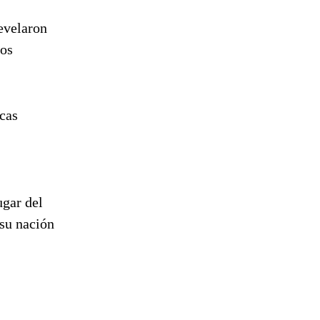
revelaron
sos
rcas
ugar del
 su nación