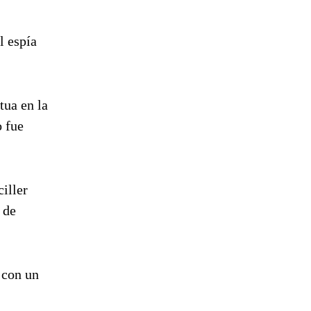
l espía
tua en la
o fue
iller
 de
 con un