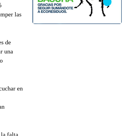
ó
omper las
es de
ar una
go
scuchar en
l
an
la falta