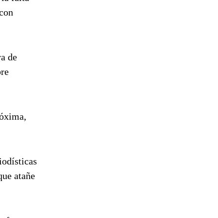
 con
ra de
bre
róxima,
iodísticas
que atañe