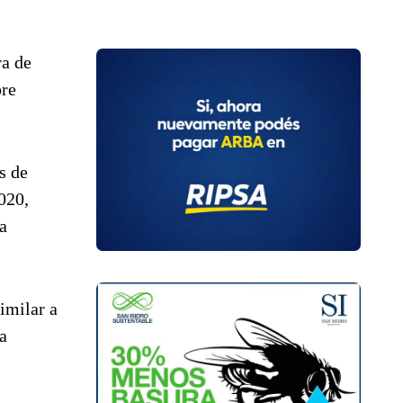
ra de
bre
s de
020,
a
similar a
a