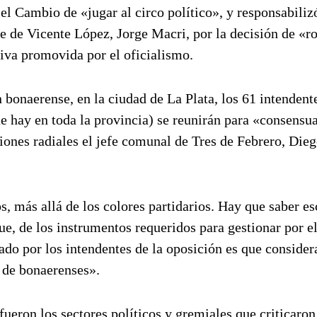
el Cambio de «jugar al circo político», y responsabiliz
e de Vicente López, Jorge Macri, por la decisión de «r
tiva promovida por el oficialismo.
n bonaerense, en la ciudad de La Plata, los 61 intendent
 hay en toda la provincia) se reunirán para «consensu
ones radiales el jefe comunal de Tres de Febrero, Die
s, más allá de los colores partidarios. Hay que saber e
ue, de los instrumentos requeridos para gestionar por e
ado por los intendentes de la oposición es que consider
n de bonaerenses».
fueron los sectores políticos y gremiales que criticaron 