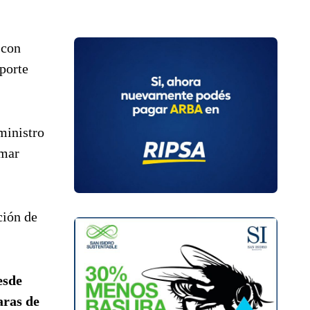
 con
porte
ministro
Omar
ción de
esde
aras de