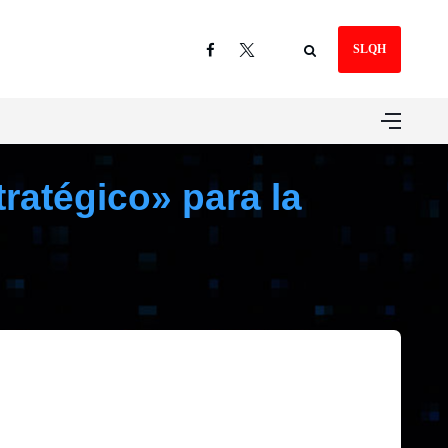
SLQH
ratégico» para la