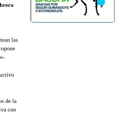
Obrera
tean las
propone
o».
ductivo
s de la
iva con