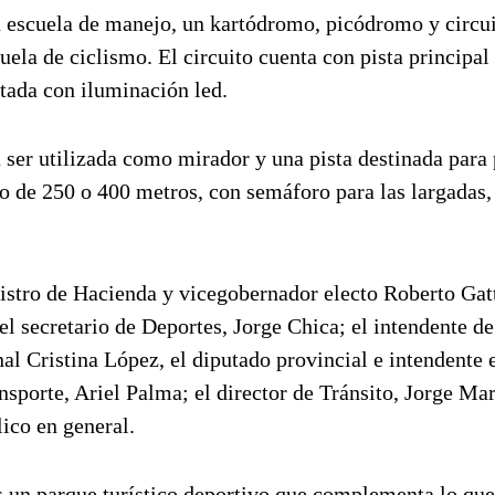
 escuela de manejo, un kartódromo, picódromo y circui
cuela de ciclismo. El circuito cuenta con pista principa
tada con iluminación led.
 ser utilizada como mirador y una pista destinada para
to de 250 o 400 metros, con semáforo para las largadas,
tro de Hacienda y vicegobernador electo Roberto Gatt
el secretario de Deportes, Jorge Chica; el intendente de
l Cristina López, el diputado provincial e intendente 
nsporte, Ariel Palma; el director de Tránsito, Jorge Mar
ico en general.
 un parque turístico deportivo que complementa lo que