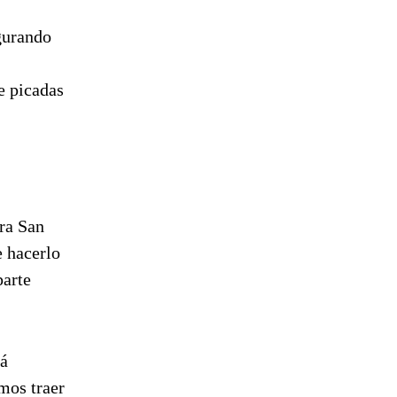
gurando
e picadas
ara San
e hacerlo
parte
tá
mos traer