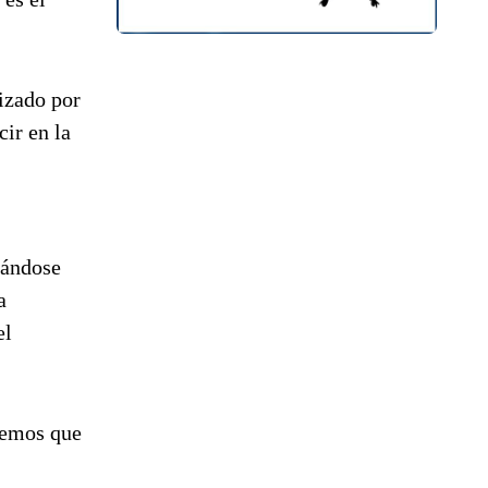
izado por
ir en la
nándose
a
el
enemos que