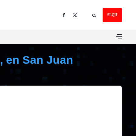
SLQH
, en San Juan