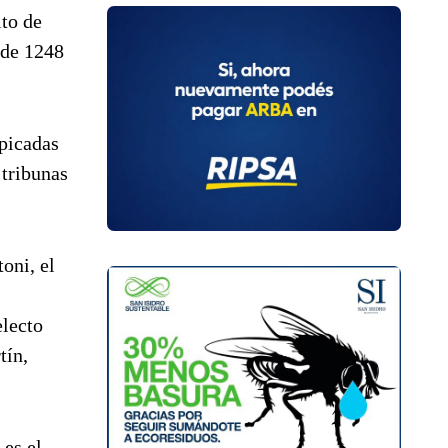
to de
l de 1248
 picadas
 tribunas
oni, el
electo
tín,
 es el