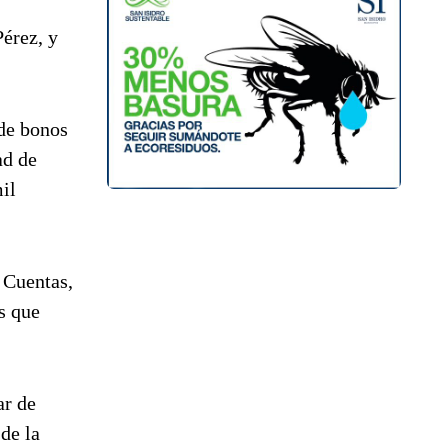
érez, y
 de bonos
ad de
il
 Cuentas,
s que
ar de
de la