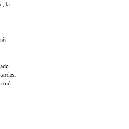
o, la
a
más
lado
tardes,
ectuó