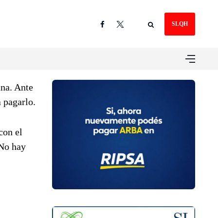
SLQH
ana. Ante
a pagarlo.
con el
“No hay