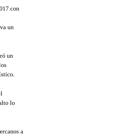
2017 con
eva un
tró un
los
stico.
l
lto lo
ercanos a