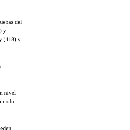
ruebas del
) y
y (418) y
a
n nivel
uiendo
ueden