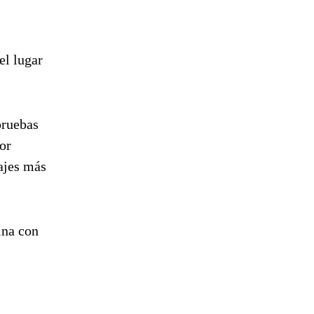
el lugar
pruebas
or
ajes más
ina con