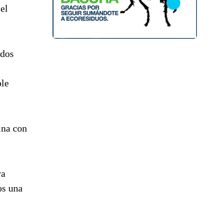
el
ados
ble
ina con
ra
os una