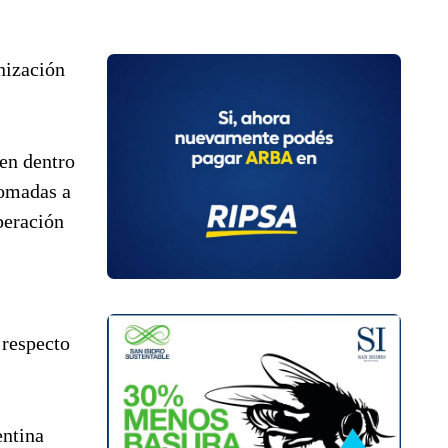
nización
en dentro
tomadas a
peración
 respecto
entina