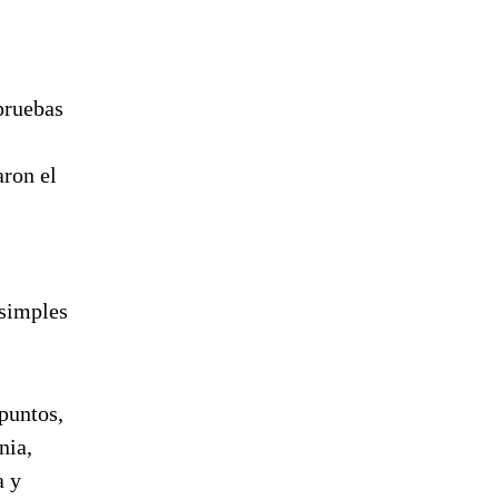
pruebas
aron el
 simples
puntos,
nia,
a y