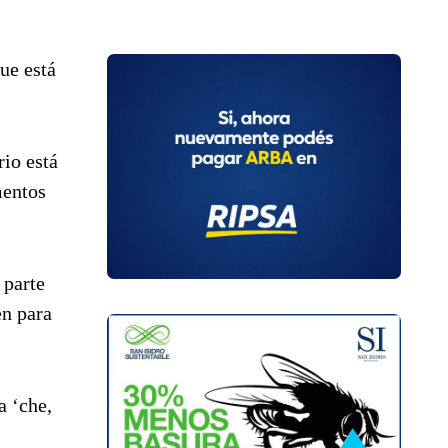
ue está
rio está
mentos
 parte
en para
a ‘che,