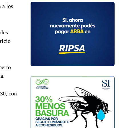
 a los
ales
ricio
berto
a.
.30, con