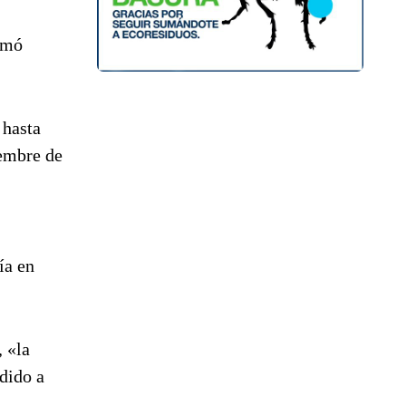
rmó
 hasta
iembre de
ía en
 «la
dido a