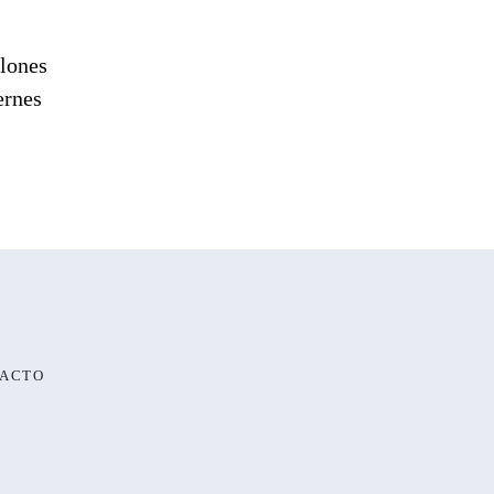
llones
ernes
ACTO