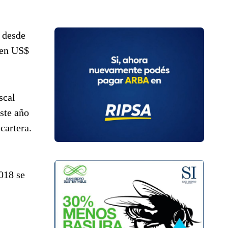
z desde
 en US$
scal
ste año
cartera.
018 se