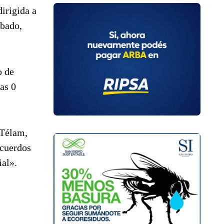
irigida a
ábado,
o de
as 0
 Télam,
acuerdos
ial».