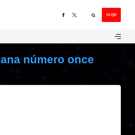
SLQH
emana número once