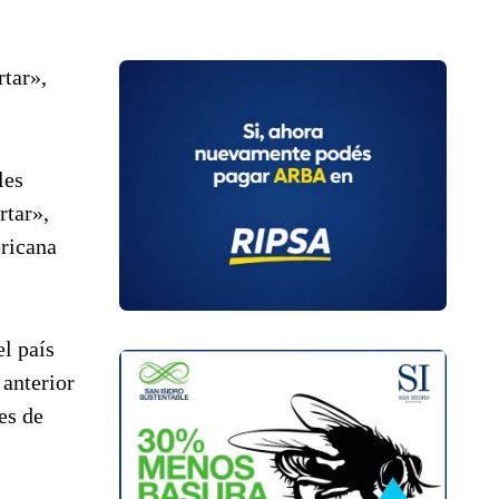
rtar»,
les
rtar»,
ericana
l país
 anterior
es de