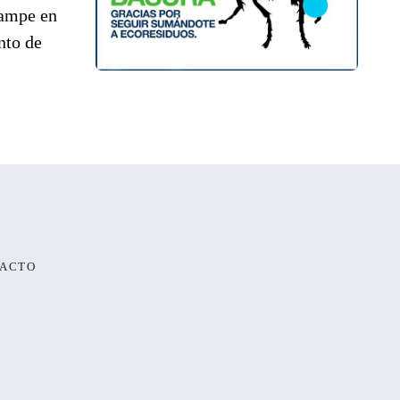
campe en
nto de
ACTO