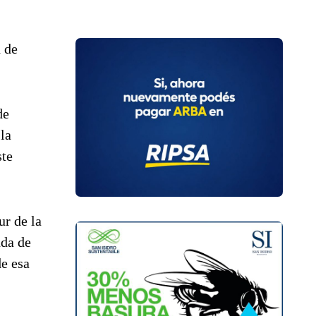
 de
de
la
ste
ur de la
nda de
de esa