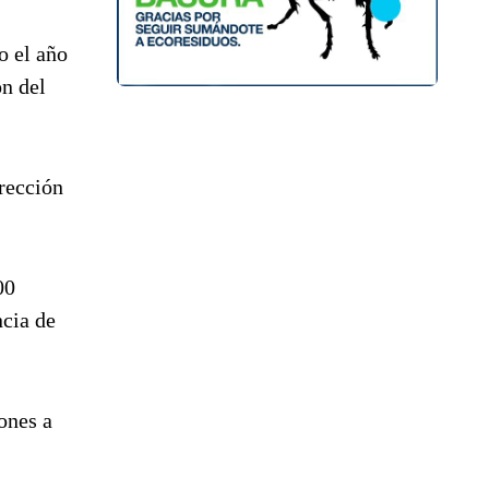
o el año
ón del
irección
00
ncia de
ones a