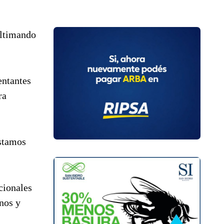
ultimando
entantes
ra
estamos
cionales
inos y