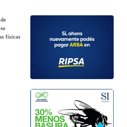
 de
«se
s físicas