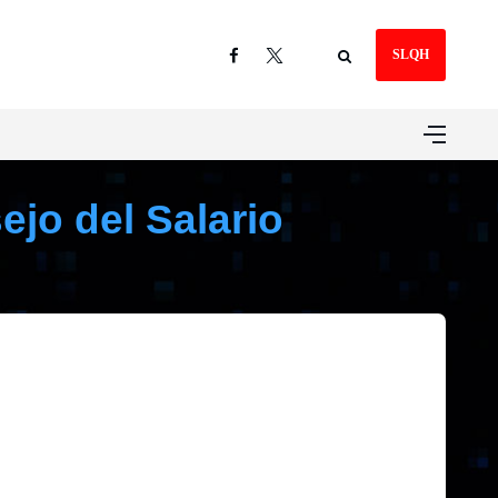
SLQH
ejo del Salario