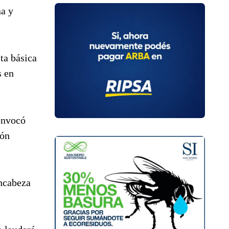
na y
ta básica
s en
convocó
ión
encabeza