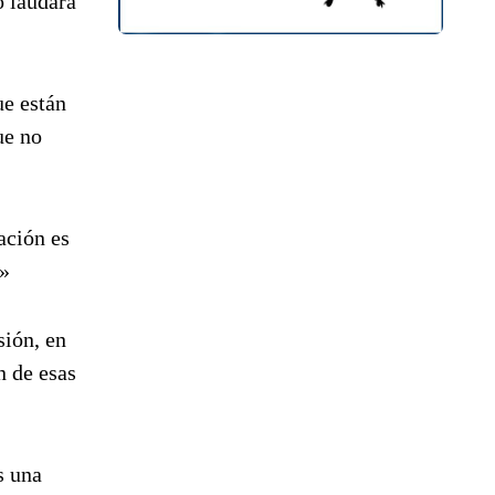
o laudará
ue están
ue no
ación es
o»
sión, en
n de esas
s una