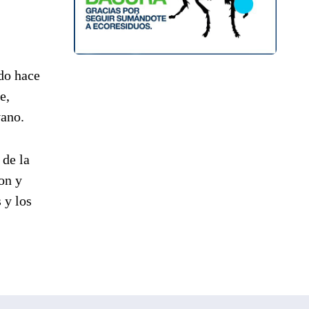
ado hace
e,
vano.
 de la
on y
 y los