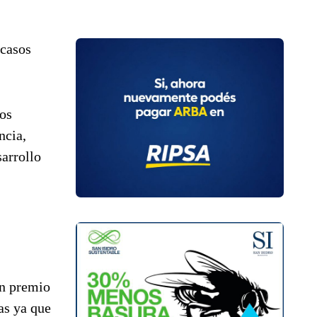
 casos
hos
ncia,
arrollo
un premio
as ya que